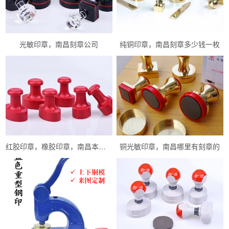
光敏印章，南昌刻章公司
纯铜印章，南昌刻章多少钱一枚
红胶印章，橡胶印章，南昌本地刻章
铜光敏印章，南昌哪里有刻章的