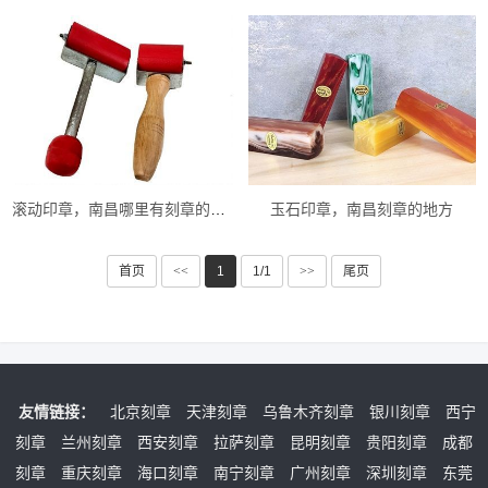
滚动印章，南昌哪里有刻章的地方
玉石印章，南昌刻章的地方
首页
<<
1
1/1
>>
尾页
友情链接：
北京刻章
天津刻章
乌鲁木齐刻章
银川刻章
西宁
刻章
兰州刻章
西安刻章
拉萨刻章
昆明刻章
贵阳刻章
成都
刻章
重庆刻章
海口刻章
南宁刻章
广州刻章
深圳刻章
东莞